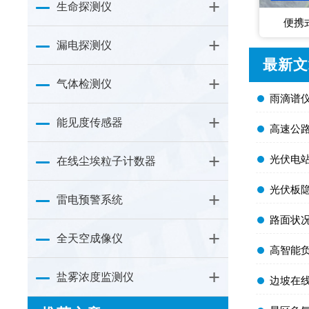
生命探测仪
便携
漏电探测仪
最新文
气体检测仪
​雨滴谱仪
能见度传感器
​高速公
​光伏电站
在线尘埃粒子计数器
​光伏板
雷电预警系统
​路面状
全天空成像仪
​高智能
盐雾浓度监测仪
​边坡