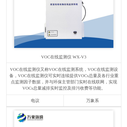
VOC在线监测仪
WX-V3
VOC在线监测仪又称VOC在线监测系统，VOC在线监测设
备，VOC在线监测仪可实时连续提供VOCs总量及各行业重
点监测因子数据，并与环保主管部门实时在线联网，实现
VOCs总量减排实时监控及排污收费等功能。
电议
万象系