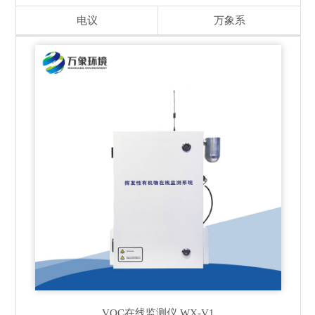
电议
万象系
VOC在线监测仪
WX-V1