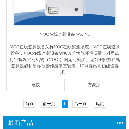
VOC在线监测设备
WX-V1
VOC在线监测设备又称VOC在线监测系统，VOC在线监测
设备，VOC在线监测设备切实改善大气环境质量，对重点
行业挥发性有机物（VOCs）固定污染源、无组织排放在线
监测设施和超标报警传感装置安装、联网提出明确建设要
求。
电议
万象系
首页
前一页
1
后一页
尾页
最新产品