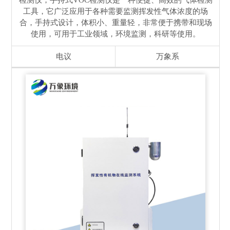
检测仪，手持式VOC检测仪是一种便捷、高效的气体检测
工具，它广泛应用于各种需要监测挥发性气体浓度的场
合，手持式设计，体积小、重量轻，非常便于携带和现场
使用，可用于工业领域，‌环境监测，科研等使用。
电议
万象系