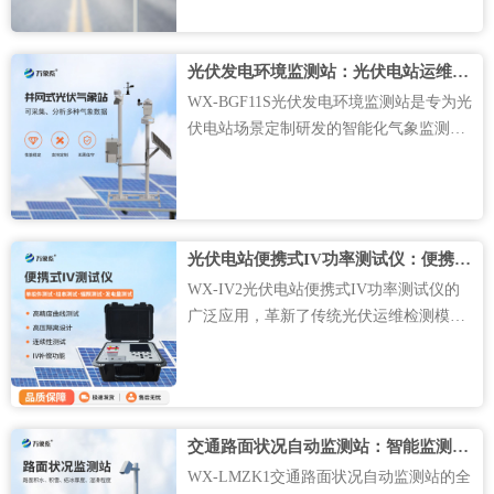
化，针对性解决公路局地气象监测难、隐
患预判滞后的行业问题。不同于通用气象
光伏发电环境监测站：光伏电站运维智能化气象监测设备
监测设备，该设备完全适配高速···....
WX-BGF11S光伏发电环境监测站是专为光
伏电站场景定制研发的智能化气象监测设
备，主要用于全天候采集光伏场区的各类
环境气象数据，真实还原电站现场微气候
状态，为光伏发电效率分析、电站运维调
度、设备养护管理提供精准的数据支撑。
光伏电站便携式IV功率测试仪：便携智测赋能光伏高效运维
区别于通用型气象监测设备，···....
WX-IV2光伏电站便携式IV功率测试仪的
广泛应用，革新了传统光伏运维检测模
式，实现了光伏组件检测的轻量化、高效
化升级。区别于传统大型检测设备笨重、
繁琐、机动性差的短板，该设备主打便携
轻量化设计，机身小巧易携带，无需复杂
交通路面状况自动监测站：智能监测守护道路通行安全畅通
部署、无需繁琐调试，运维人员···....
WX-LMZK1交通路面状况自动监测站的全