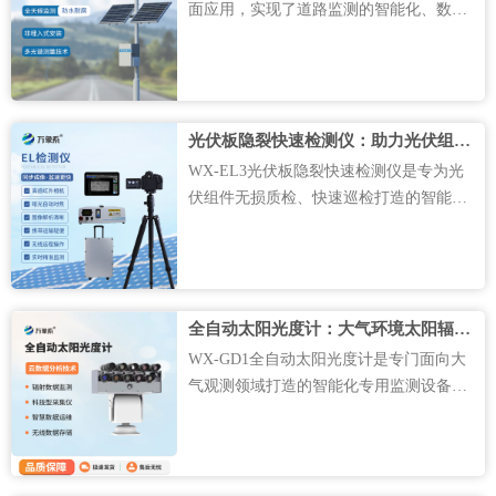
面应用，实现了道路监测的智能化、数字
化升级。设备聚焦交通路面核心监测需
求，能够精准感知各类路面通行状态变
化，实时掌握路面干湿、结冰、积雪、积
水等各类路况信息，全方位还原道路真实
光伏板隐裂快速检测仪：助力光伏组件隐形缺陷高效排查
通行环境。整套设备全程自动化运···....
WX-EL3光伏板隐裂快速检测仪是专为光
伏组件无损质检、快速巡检打造的智能化
专用检测设备，依托成熟的光电成像检测
原理，能够穿透光伏板表层结构，直观呈
现组件内部芯片的完整状态，精准捕捉各
类肉眼看不见的隐性损伤。区别于传统检
全自动太阳光度计：大气环境太阳辐射专业智能监测设备
测设备流程繁琐、操作复杂的···....
WX-GD1全自动太阳光度计是专门面向大
气观测领域打造的智能化专用监测设备，
核心工作围绕太阳直射光开展持续性观测
作业，依托自身智能化运行逻辑自动完成
全天不同时段的数据采集工作。设备无需
工作人员现场操控盯守，能够自主追踪太