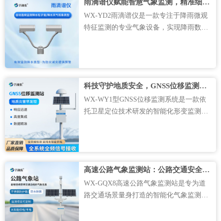
雨滴谱仪赋能智慧气象监测，精准细化降雨数据助力防灾减灾
WX-YD2雨滴谱仪是一款专注于降雨微观
特征监测的专业气象设备，实现降雨数据
的全方位精细化采集。不同于普通雨量计
只能统计累计降雨量，雨滴谱仪能够持续
捕捉雨滴的各类微观变化特征，精准区分
不同大小、不同降落速度的雨滴分布情
科技守护地质安全，GNSS位移监测系统提前预警灾害风险
况，完整记录整场降雨的演变过···....
WX-WY1型GNSS位移监测系统是一款依
托卫星定位技术研发的智能化形变监测体
系，彻底革新了传统人工地质监测的粗放
模式，实现地表位移、结构体变形的全方
位数字化监测。不同于传统监测设备只能
局部抽样测量，该系统可以持续捕捉监测
高速公路气象监测站：公路交通安全智能气象预警设备
点位的三维位置变化，精准识别···....
WX-GQX8高速公路气象监测站是专为道
路交通场景量身打造的智能化气象监测设
备，聚焦高速公路特殊路况环境，全天候
监测道路沿线各类气象要素和路面状态变