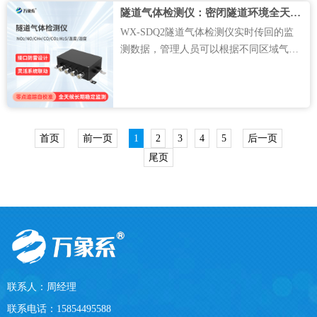
隧道气体检测仪：密闭隧道环境全天候安全防护智能监测设备
阳方位，按照既定的观测节奏···....
WX-SDQ2隧道气体检测仪实时传回的监
测数据，管理人员可以根据不同区域气体
浓度高低灵活调整通风设备的运行状态，
浓度处于安全区间时合理调低通风功率节
约能耗，数值临近警戒阈值时立刻加大换
气效率，快速稀释吹散洞内有害气体，始
终将隧道内部空气环境稳定维持···....
首页
前一页
1
2
3
4
5
后一页
尾页
联系人：周经理
联系电话：15854495588