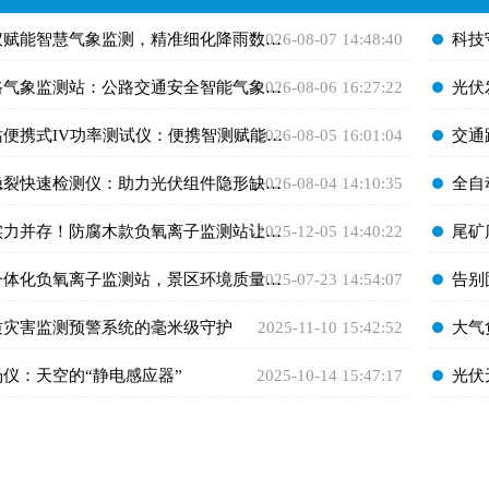
赋能智慧气象监测，精准细化降雨数据助力防灾减灾
2026-08-07 14:48:40
​科技
路气象监测站：公路交通安全智能气象预警设备
2026-08-06 16:27:22
​光
便携式IV功率测试仪：便携智测赋能光伏高效运维
2026-08-05 16:01:04
​交通
隐裂快速检测仪：助力光伏组件隐形缺陷高效排查
2026-08-04 14:10:35
​全
并存！防腐木款负氧离子监测站让景区空气质量更加清晰可见
2025-12-05 14:40:22
​尾
一体化负氧离子监测站，景区环境质量靠它呈现
2025-07-23 14:54:07
​告别
质灾害监测预警系统的毫米级守护
2025-11-10 15:42:52
​大
场仪：天空的“静电感应器”
2025-10-14 15:47:17
​光