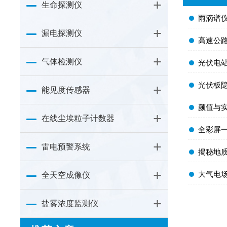
生命探测仪
​雨滴谱仪
漏电探测仪
​高速公
气体检测仪
​光伏电站
​光伏板
能见度传感器
​颜值与实力
在线尘埃粒子计数器
​全彩屏
雷电预警系统
​揭秘地
​大气电
全天空成像仪
盐雾浓度监测仪