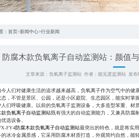
置：
首页
>
新闻中心
>
行业新闻
防腐木款负氧离子自动监测站：颜值
文章来源：
负氧离子监测站
作者：
能见度监测站
发布时
如今人们对健康生活的追求越来越高，负氧离子作为空气中的健
状态，不管是景区、公园，还是小区庭院、生态园区，能实时掌
护人们呼吸健康。以前的负氧离子监测设备，大多造型笨重、材质普
木款负氧离子自动监测站
既有强大的自动监测能力，又兼具防腐
的优选设备。
X-FY4
防腐木款负氧离子自动监测站
最突出的特色，就是将实
备的冰冷金属质感，它采用防腐木材质打造，外观简约自然，能