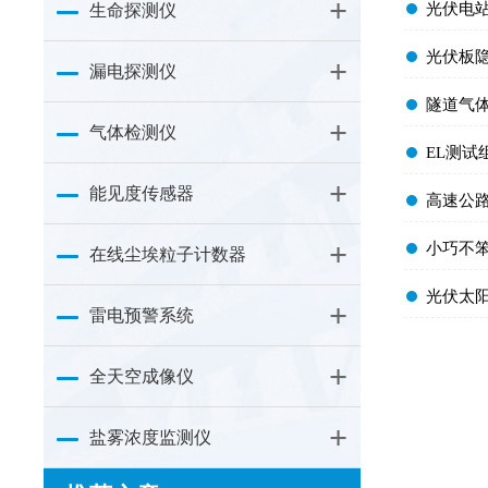
​光伏电站
生命探测仪
​光伏板
漏电探测仪
​隧道气体
气体检测仪
​EL测
能见度传感器
​高速公
​小巧不
在线尘埃粒子计数器
​光伏太阳
雷电预警系统
全天空成像仪
盐雾浓度监测仪