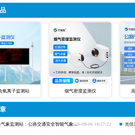
品
负氧离子监测站
烟气密度监测仪
章
路气象监测站：公路交通安全智能气象预警设备
2026-08-06 16:27:22
​光