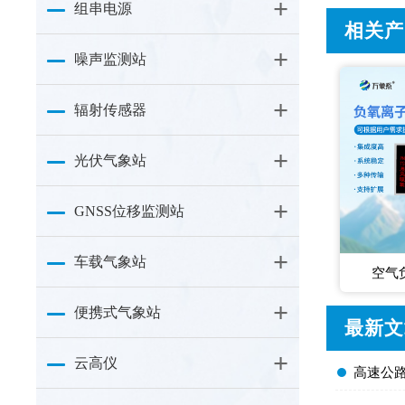
组串电源
相关产
噪声监测站
辐射传感器
光伏气象站
GNSS位移监测站
车载气象站
空气
便携式气象站
最新文
云高仪
​高速公