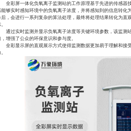
全彩屏一体化负氧离子监测站的工作原理基于先进的传感器
器能够实时感知环境中的负氧离子浓度，并将感知到的信息转化
号后，会进行一系列复杂的算法处理，最终将处理结果转化为直
示。
通过实时监测并显示负氧离子浓度等关键环境参数，该监测
口，增强了公众的环保意识和参与度。
全彩显示屏的直观展示方式使得监测数据更加易于理解和接
力。