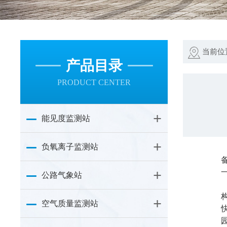
当前位
产品目录
PRODUCT CENTER
能见度监测站
负氧离子监测站
公路气象站
空气质量监测站