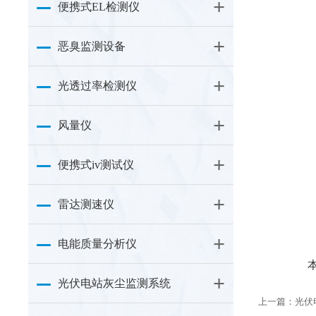
便携式EL检测仪
恶臭监测设备
光透过率检测仪
风量仪
便携式iv测试仪
雷达测速仪
电能质量分析仪
本
光伏电站灰尘监测系统
上一篇：
光伏