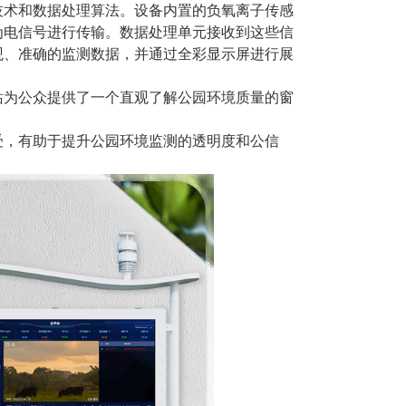
技术和数据处理算法。设备内置的负氧离子传感
为电信号进行传输。数据处理单元接收到这些信
观、准确的监测数据，并通过全彩显示屏进行展
站为公众提供了一个直观了解公园环境质量的窗
受，有助于提升公园环境监测的透明度和公信