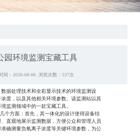
公园环境监测宝藏工具
间：2026-08-06 浏览次数：
537
次
、数据处理技术和全彩显示技术的环境监测设
子浓度，以及其他相关环境参数。该监测站以其
环境监测领域中的一款宝藏工具。
几个方面：首先，其一体化的设计使得设备结
时、直观地展示监测数据，方便公众和管理人员
够准确测量负氧离子浓度等关键环境参数，为公