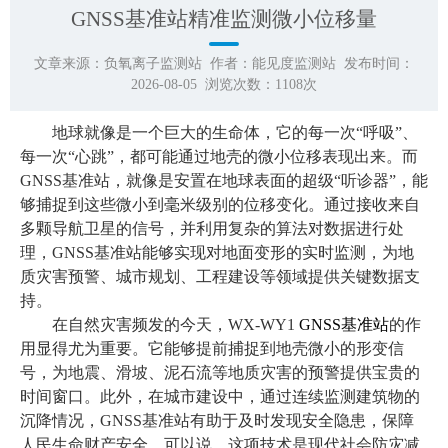
GNSS基准站精准监测微小位移量
文章来源：
负氧离子监测站
作者：
能见度监测站
发布时间：
2026-08-05 浏览次数：
1108
次
地球就像是一个巨大的生命体，它的每一次“呼吸”、
每一次“心跳”，都可能通过地壳的微小位移表现出来。而
GNSS基准站，就像是安置在地球表面的超级“听诊器”，能
够捕捉到这些微小到毫米级别的位移变化。通过接收来自
多颗导航卫星的信号，并利用复杂的算法对数据进行处
理，GNSS基准站能够实现对地面变形的实时监测，为地
质灾害预警、城市规划、工程建设等领域提供关键数据支
持。
在自然灾害频发的今天，WX-WY1
GNSS基准站
的作
用显得尤为重要。它能够提前捕捉到地壳微小的形变信
号，为地震、滑坡、泥石流等地质灾害的预警提供宝贵的
时间窗口。此外，在城市建设中，通过连续监测建筑物的
沉降情况，GNSS基准站有助于及时发现安全隐患，保障
人民生命财产安全。可以说，这项技术是现代社会防灾减