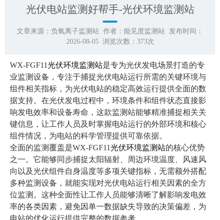
光伏电站监测好帮手-光伏环境监测站
文章来源：
负氧离子监测站
作者：
能见度监测站
发布时间：
2026-08-05 浏览次数：
373
次
WX-FGF11
光伏环境监测站
是专为光伏发电场景打造的专
业监测设备，专注于捕捉光伏电站运行所需的关键环境与
组件相关指标，为光伏电站的稳定高效运行提供全面的数
据支持。在光伏发电过程中，环境条件和组件状态直接影
响发电效率和设备寿命，这款监测站能够精准捕捉相关关
键信息，让工作人员及时掌握电站运行的外部环境和核心
组件情况，为电站的科学管理提供可靠依据。
全面的监测覆盖是WX-FGF11
光伏环境监测站
的核心优势
之一。它能够同步捕捉太阳辐射、周边环境温度、风速风
向以及光伏组件自身温度等多项关键指标，无需额外搭配
多种监测设备，就能实现对光伏电站运行相关因素的全方
位监测。这种全面性让工作人员能够清晰了解影响发电效
率的各类因素，避免因单一数据缺失导致的决策偏差，为
电站的优化运行提供完整的数据参考。