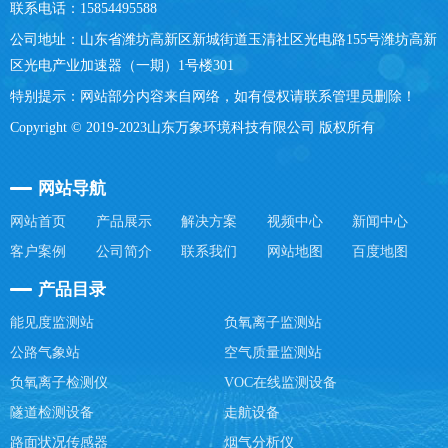
联系电话：15854495588
公司地址：山东省潍坊高新区新城街道玉清社区光电路155号潍坊高新
区光电产业加速器（一期）1号楼301
特别提示：网站部分内容来自网络，如有侵权请联系管理员删除！
Copyright © 2019-2023山东万象环境科技有限公司 版权所有
网站导航
网站首页
产品展示
解决方案
视频中心
新闻中心
客户案例
公司简介
联系我们
网站地图
百度地图
产品目录
能见度监测站
负氧离子监测站
公路气象站
空气质量监测站
负氧离子检测仪
VOC在线监测设备
隧道检测设备
走航设备
路面状况传感器
烟气分析仪