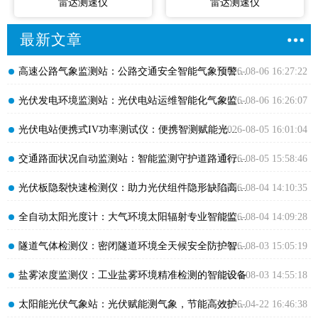
雷达测速仪
雷达测速仪
最新文章
​高速公路气象监测站：公路交通安全智能气象预警设备
2026-08-06 16:27:22
​光伏发电环境监测站：光伏电站运维智能化气象监测设备
2026-08-06 16:26:07
​光伏电站便携式IV功率测试仪：便携智测赋能光伏高效运维
2026-08-05 16:01:04
​交通路面状况自动监测站：智能监测守护道路通行安全畅通
2026-08-05 15:58:46
​光伏板隐裂快速检测仪：助力光伏组件隐形缺陷高效排查
2026-08-04 14:10:35
​全自动太阳光度计：大气环境太阳辐射专业智能监测设备
2026-08-04 14:09:28
​隧道气体检测仪：密闭隧道环境全天候安全防护智能监测设备
2026-08-03 15:05:19
​盐雾浓度监测仪：工业盐雾环境精准检测的智能设备
2026-08-03 14:55:18
​太阳能光伏气象站：光伏赋能测气象，节能高效护全域
2026-04-22 16:46:38