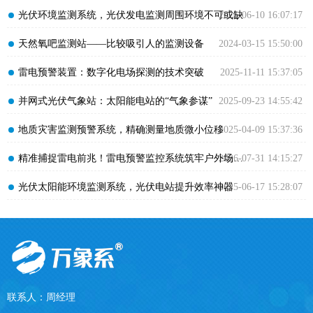
​光伏环境监测系统，光伏发电监测周围环境不可或缺
2025-06-10 16:07:17
​天然氧吧监测站——比较吸引人的监测设备
2024-03-15 15:50:00
​雷电预警装置：数字化电场探测的技术突破
2025-11-11 15:37:05
​并网式光伏气象站：太阳能电站的“气象参谋”
2025-09-23 14:55:42
​地质灾害监测预警系统，精确测量地质微小位移
2025-04-09 15:37:36
​精准捕捉雷电前兆！雷电预警监控系统筑牢户外场景雷电安全防护屏障
2026-07-31 14:15:27
​光伏太阳能环境监测系统，光伏电站提升效率神器
2025-06-17 15:28:07
联系人：周经理