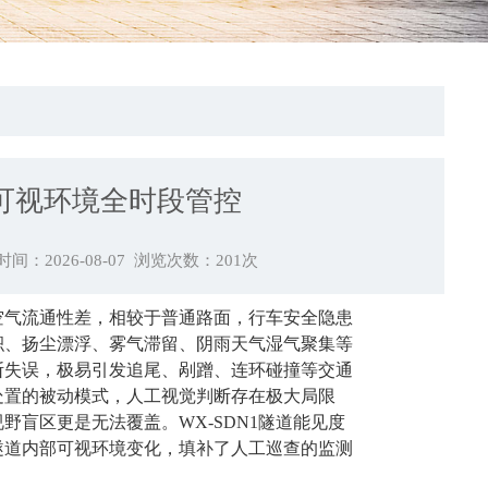
可视环境全时段管控
间：2026-08-07 浏览次数：
201
次
空气流通性差，相较于普通路面，行车安全隐患
积、扬尘漂浮、雾气滞留、阴雨天气湿气聚集等
断失误，极易引发追尾、剐蹭、连环碰撞等交通
处置的被动模式，人工视觉判断存在极大局限
盲区更是无法覆盖。WX-SDN1隧道能见度
隧道内部可视环境变化，填补了人工巡查的监测