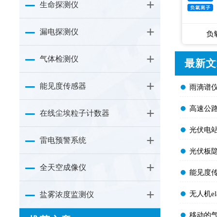
生命探测仪
漏电探测仪
负
气体检测仪
最新文
能见度传感器
​雨滴谱仪
​高速公
在线尘埃粒子计数器
​光伏电站
雷电预警系统
​光伏板
全天空成像仪
​能见度
​无人机e
盐雾浓度监测仪
​移动的