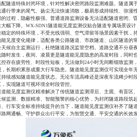
适配隧道特殊封闭环境，针对性解决密闭路段监测难题。隧道属
续通行带来的尾气、扬尘无法快速消散，极易形成持续性、弥漫
积的过程，隐蔽性极强。普通道路监测设备无法适配隧道密闭、
性大幅下降。WX-SDN1隧道能见度监测仪贴合隧道专属场景设
差稳定的特殊环境，不受光线强弱、空气滞留等场景因素干扰，
的能见度变化规律，适配各类公路隧道、市政隧道、山区隧道的
全天候自主监测运行，杜绝隧道路况监管空档。道路交通不分昼
也随时发生，夜间、凌晨更是隧道能见度隐患的高发时段，同时
监控存在疲劳性、时段性短板，无法做到24小时无间断细致监测
现，长期积累形成重大行车隐患。隧道能见度监测仪可实现全年
夜持续感知隧道能见度状态。无论车流高峰还是深夜车流稀少时
区，实现隧道可视环境全时段管控。
隧道能见度监测仪精准解决了传统隧道监测滞后、主观、有盲区
天候监测、数据精准、智能预警的核心优势，为封闭隧道路段筑
善、行车安全标准持续提升的当下，隧道能见度监测仪补齐了隧
障路网通畅、守护群众出行平安，为智慧交通、平安交通的长效